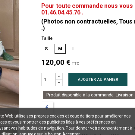
Pour toute commande nous vous in
01.46.04.45.76 .
(Photos non contractuelles, Tous
.)
Taille
S
M
L
120,00 €
TTC
AJOUTER AU PANIER
Produit disponible à la commande. Livraison
ite Web utilise ses propres cookies et ceux de tiers pour améliorer nos
ices et vous montrer des publicités liées à vos préférences en
Paiements par cartes bancaires et PayPa
ysant vos habitudes de navigation. Pour donner votre consentement à
utilisation, appuyez sur le bouton Accepter.