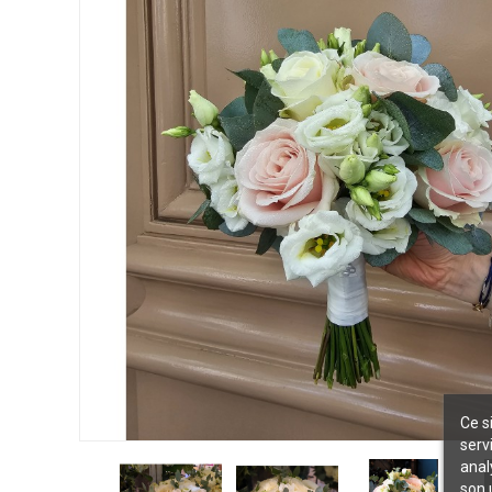
Ce s
serv
anal
son 