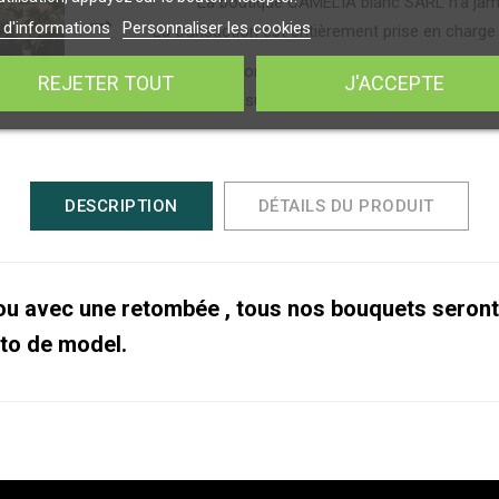
La boutique CAMELIA blanc SARL n'a jamai
 d'informations
Personnaliser les cookies
La transaction est entièrement prise en charge 
Livraison
REJETER TOUT
J'ACCEPTE
Délais sur Boulogne : dans la journée suiv
DESCRIPTION
DÉTAILS DU PRODUIT
u avec une retombée , tous nos bouquets seront r
to de model.